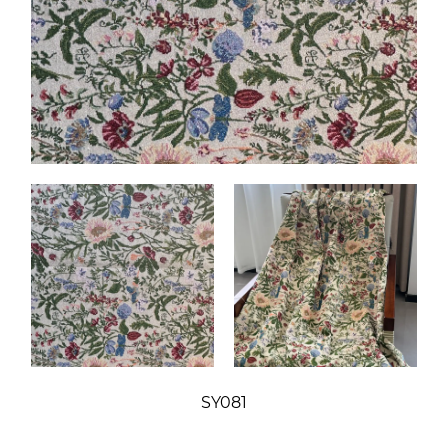
SY081