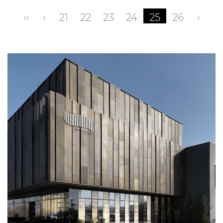
‹‹
‹
21
22
23
24
25
26
›